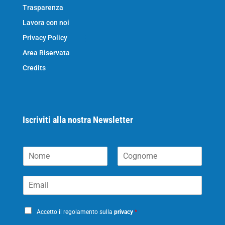
Trasparenza
Lavora con noi
Privacy Policy
Area Riservata
Credits
Iscriviti alla nostra Newsletter
N
o
N
C
m
o
o
E
e
m
g
m
*
e
n
a
o
P
i
m
Accetto il regolamento sulla
privacy
*
e
r
l