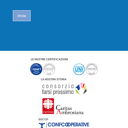
i
*
c
a
Invia
c
y
*
LE NOSTRE CERTIFICAZIONI
LA NOSTRA STORIA
SOCI DI