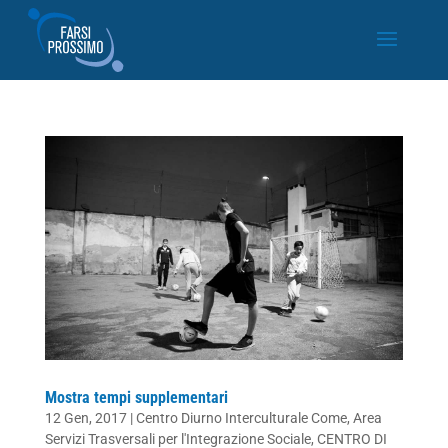
Mostra tempi supplementari
12 Gen, 2017
|
Centro Diurno Interculturale Come
,
Area
Servizi Trasversali per l'Integrazione Sociale
,
CENTRO DI