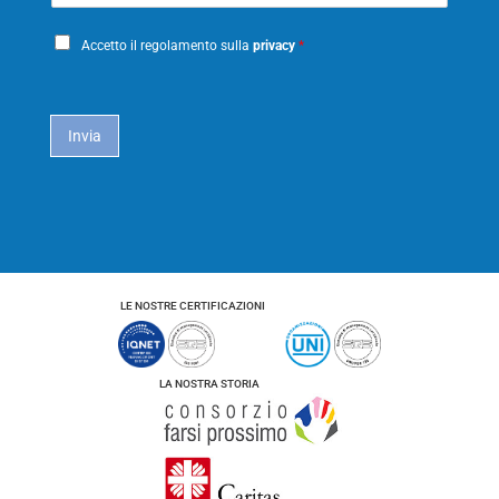
e
n
a
o
P
i
m
Accetto il regolamento sulla
privacy
*
e
r
l
i
*
c
a
Invia
c
y
*
LE NOSTRE CERTIFICAZIONI
LA NOSTRA STORIA