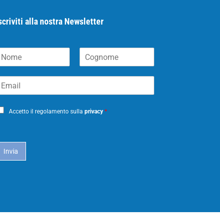
scriviti alla nostra Newsletter
N
C
m
o
m
g
m
n
o
m
Accetto il regolamento sulla
privacy
*
e
Invia