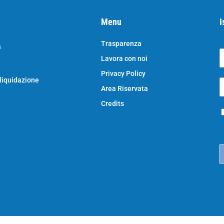
Menu
I
Trasparenza
a
Lavora con noi
o
N
Privacy Policy
o
 liquidazione
E
e
Area Riservata
*
e
a
Credits
P
i
r
l
i
*
c
a
c
y
*