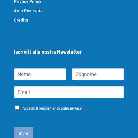
Privacy Policy
Area Riservata
Credits
Iscriviti alla nostra Newsletter
N
o
N
C
m
o
o
E
e
m
g
m
*
e
n
a
o
P
i
m
Accetto il regolamento sulla
privacy
*
e
r
l
i
*
c
a
Invia
c