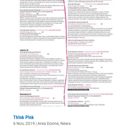
Th!nk P!nk
6 Nov, 2019
|
Area Donne
,
News