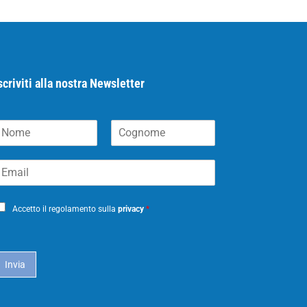
scriviti alla nostra Newsletter
N
C
m
o
m
g
m
n
o
m
Accetto il regolamento sulla
privacy
*
e
Invia