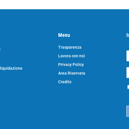
Menu
I
Trasparenza
a
Lavora con noi
o
N
Privacy Policy
o
 liquidazione
E
e
Area Riservata
*
e
a
Credits
P
i
r
l
i
*
c
a
c
y
*