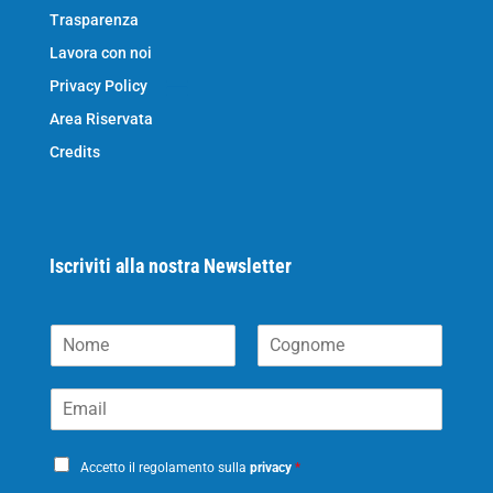
Trasparenza
Lavora con noi
Privacy Policy
Area Riservata
Credits
Iscriviti alla nostra Newsletter
N
o
N
C
m
o
o
E
e
m
g
m
*
e
n
a
o
P
i
m
Accetto il regolamento sulla
privacy
*
e
r
l