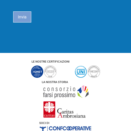
i
*
c
a
Invia
c
y
*
LE NOSTRE CERTIFICAZIONI
LA NOSTRA STORIA
SOCI DI