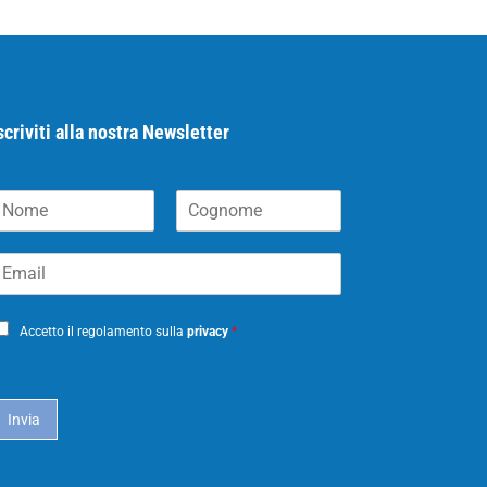
scriviti alla nostra Newsletter
N
C
m
o
m
g
m
n
o
m
Accetto il regolamento sulla
privacy
*
e
Invia