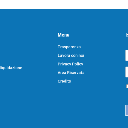
Menu
I
Trasparenza
a
Lavora con noi
o
N
Privacy Policy
o
 liquidazione
E
e
Area Riservata
*
e
a
Credits
P
i
r
l
i
*
c
a
c
y
*