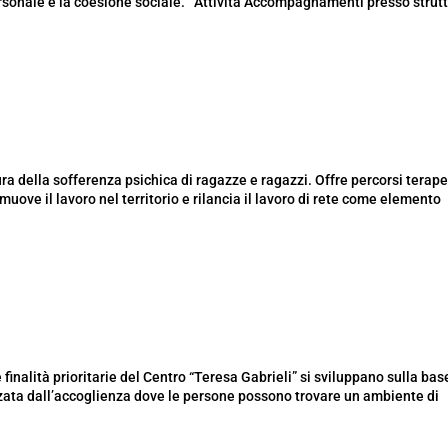
rsonale e la coesione sociale. Attività Accompagnamenti presso strut
a della sofferenza psichica di ragazze e ragazzi. Offre percorsi terape
omuove il lavoro nel territorio e rilancia il lavoro di rete come elemento
finalità prioritarie del Centro “Teresa Gabrieli” si sviluppano sulla bas
rizzata dall’accoglienza dove le persone possono trovare un ambiente di