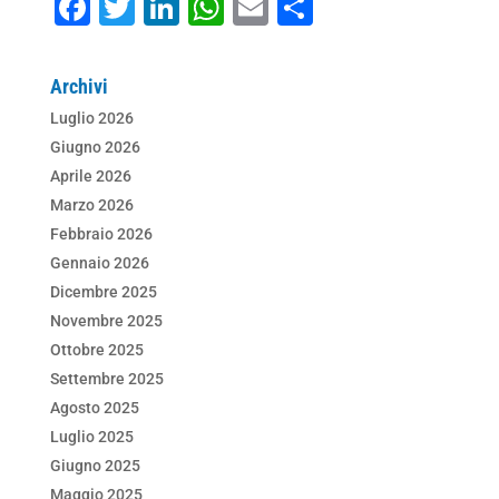
F
T
Li
W
E
C
a
wi
n
h
m
o
c
tt
k
at
ai
n
Archivi
e
er
e
s
l
di
Luglio 2026
b
dI
A
vi
Giugno 2026
o
n
p
di
Aprile 2026
Marzo 2026
o
p
Febbraio 2026
k
Gennaio 2026
Dicembre 2025
Novembre 2025
Ottobre 2025
Settembre 2025
Agosto 2025
Luglio 2025
Giugno 2025
Maggio 2025