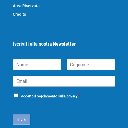
Area Riservata
Credits
Iscriviti alla nostra Newsletter
N
o
N
C
m
o
o
E
e
m
g
m
*
e
n
a
o
P
i
m
Accetto il regolamento sulla
privacy
*
e
r
l
i
*
c
a
Invia
c