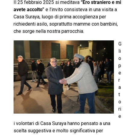
Il 25 febbraio 2025 si meditava
“Ero straniero e mi
avete accolto”
e l’invito consisteva in una visita a
Casa Suraya, luogo di prima accoglienza per
richiedenti asilo, soprattutto mamme con bambini,
che sorge nella nostra parrocchia.
G
li
o
p
e
r
a
t
o
ri
e
i volontari di Casa Suraya hanno pensato a una
scelta suggestiva e molto significativa per