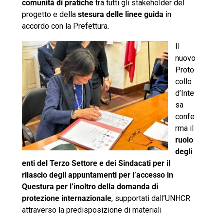
comunità di pratiche
tra tutti gli stakeholder del
progetto e della
stesura delle linee guida
in
accordo con la Prefettura.
Il
nuovo
Proto
collo
d’Inte
sa
confe
rma il
ruolo
degli
enti del Terzo Settore e dei Sindacati per il
rilascio degli appuntamenti per l’accesso in
Questura per l’inoltro della domanda di
protezione internazionale
, supportati dall’UNHCR
attraverso la predisposizione di materiali