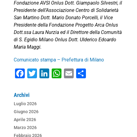
Fondazione AVSI Onlus Dott. Giampaolo Silvestri, il
Presidente dell’Associazione Centro di Solidarietà
San Martino Dott. Mario Donato Porcelli, il Vice
Presidente della Fondazione Progetto Arca Onlus
Dott.ssa Laura Nurzia ed il Direttore della Comunità
di S. Egidio Milano Onlus Dott. Ulderico Edoardo
Maria Maggi.
Comunicato stampa – Prefettura di Milano
F
T
Li
W
E
C
a
wi
n
h
m
o
c
tt
k
at
ai
n
Archivi
e
er
e
s
l
di
Luglio 2026
b
dI
A
vi
Giugno 2026
o
n
p
di
Aprile 2026
Marzo 2026
o
p
Febbraio 2026