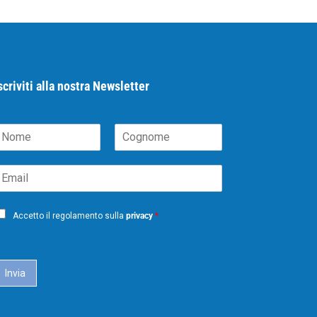
scriviti alla nostra Newsletter
N
C
m
o
m
g
m
n
o
m
Accetto il regolamento sulla
privacy
*
e
Invia