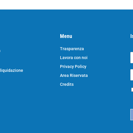
Menu
I
Trasparenza
a
Lavora con noi
o
N
Privacy Policy
o
 liquidazione
E
e
Area Riservata
*
e
a
Credits
P
i
r
l
i
*
c
a
c
y
*