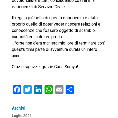
dovuto salutare tutti, concludendo così la mia
esperienza di Servizio Civile.
Il regalo più bello di questa esperienza è stato
proprio quello di poter veder nascere relazioni e
conoscenze che fossero oggetto di scambio,
curiosità ed aiuto reciproco.
…forse non c’era maniera migliore di terminare così
quest’ultima parte di avventura durata un intero
anno.
Grazie ragazze, grazie Casa Suraya!
F
T
Li
W
E
C
a
wi
n
h
m
o
c
tt
k
at
ai
n
Archivi
e
er
e
s
l
di
Luglio 2026