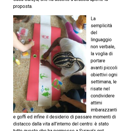
proposta.
La
semplicità
del
linguaggio
non verbale,
la voglia di
portare
avanti piccoli
obiettivi ogni
settimana, le
risate nel
condividere
attimi
imbarazzanti
e goffi ed infine il desiderio di passare momenti di
distacco dalla vita all’interno del centro: è stato
tutto questo che ha permesso a Suraya’s got