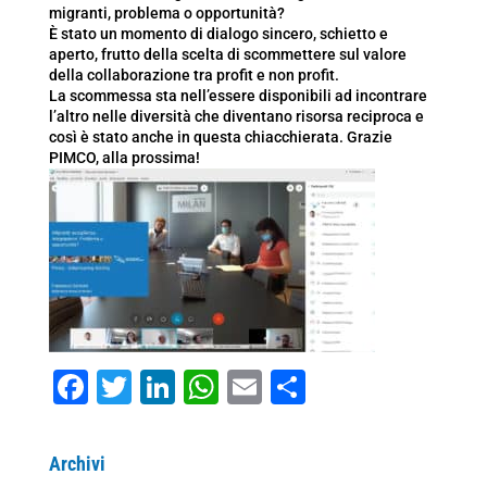
migranti, problema o opportunità?
È stato un momento di dialogo sincero, schietto e
aperto, frutto della scelta di scommettere sul valore
della collaborazione tra profit e non profit.
La scommessa sta nell’essere disponibili ad incontrare
l’altro nelle diversità che diventano risorsa reciproca e
così è stato anche in questa chiacchierata. Grazie
PIMCO, alla prossima!
F
T
Li
W
E
C
a
wi
n
h
m
o
c
tt
k
at
ai
n
Archivi