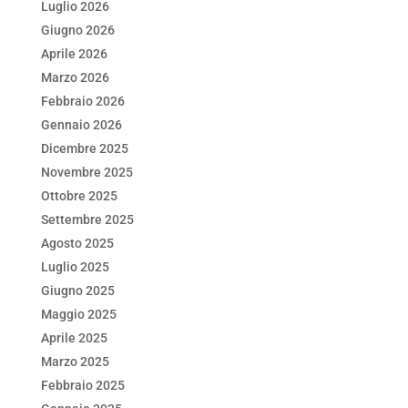
e
er
e
s
l
di
Luglio 2026
b
dI
A
vi
Giugno 2026
o
n
p
di
Aprile 2026
Marzo 2026
o
p
Febbraio 2026
k
Gennaio 2026
Dicembre 2025
Novembre 2025
Ottobre 2025
Settembre 2025
Agosto 2025
Luglio 2025
Giugno 2025
Maggio 2025
Aprile 2025
Marzo 2025
Febbraio 2025