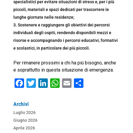
specialistici per evitare situazioni di stress e, per i più
piccoli, materiali e spazi dedicati per trascorrere le
lunghe giornate nelle residenze;
Sostenere e raggiungere gli obiettivi dei percorsi
individuali degli ospiti, rendendo disponibili mezzi e
risorse e accompagnando i percorsi educativi, formativi
e scolastici, in particolare dei più piccoli.
Per rimanere prossimi a chi ha più bisogno, anche
e soprattutto in questa situazione di emergenza.
F
T
Li
W
E
C
a
wi
n
h
m
o
c
tt
k
at
ai
n
Archivi
e
er
e
s
l
di
Luglio 2026
b
dI
A
vi
Giugno 2026
o
n
p
di
Aprile 2026