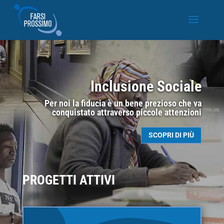
Inclusione Sociale
Per noi la fiducia è un bene prezioso che va
conquistato attraverso piccole attenzioni
SCOPRI DI PIÙ
PROGETTI ATTIVI