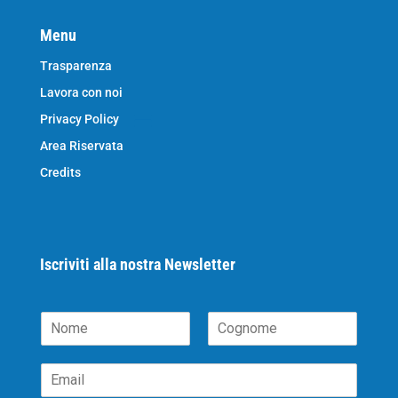
Menu
Trasparenza
Lavora con noi
Privacy Policy
Area Riservata
Credits
Iscriviti alla nostra Newsletter
N
o
N
C
m
o
o
E
e
m
g
m
*
e
n