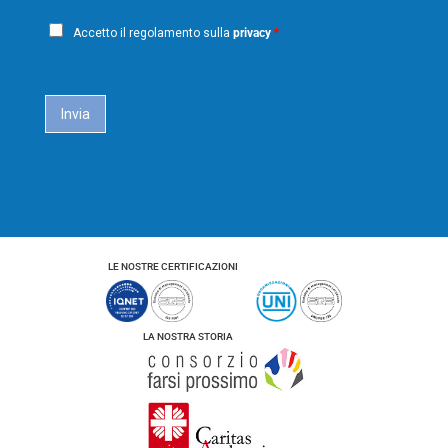
a
o
P
i
m
Accetto il regolamento sulla
privacy
*
e
r
l
i
*
c
a
Invia
c
y
*
LE NOSTRE CERTIFICAZIONI
LA NOSTRA STORIA