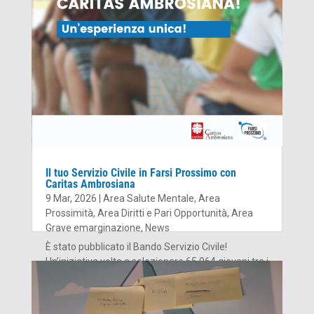
Il tuo Servizio Civile in Farsi Prossimo con
Caritas Ambrosiana
9 Mar, 2026
|
Area Salute Mentale
,
Area
Prossimità
,
Area Diritti e Pari Opportunità
,
Area
Grave emarginazione
,
News
È stato pubblicato il Bando Servizio Civile!
Un’iniziativa volta a selezionare 65.964 giovani tra i
18 e 28 anni che hanno voglia di vivere
un’esperienza di crescita personale, offrendo un
contributo concreto alla propria comunità e