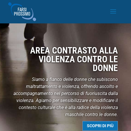
AREA CONTRASTO ALLA
VIOLENZA CONTRO LE
DONNE
Siamo a fianco delle donne che subiscono
maltrattamento e violenza, offrendo ascolto e
accompagnamento nel percorso di fuoriuscita dalla
violenza. Agiamo per sensibilizzare e modificare il
contesto culturale che è alla radice della violenza
maschile contro le donne.
SCOPRI DI PIÙ