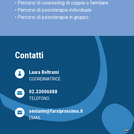
• Percorsi di counseling di coppia o familiare
• Percorsi di psicoterapia individuale
• Percorsi di psicoterapia in gruppo
Contatti
Laura Beltrami

COORDINATRICE
02.33006088

TELEFONO
sestante@farsiprossimo.it

EMAIL