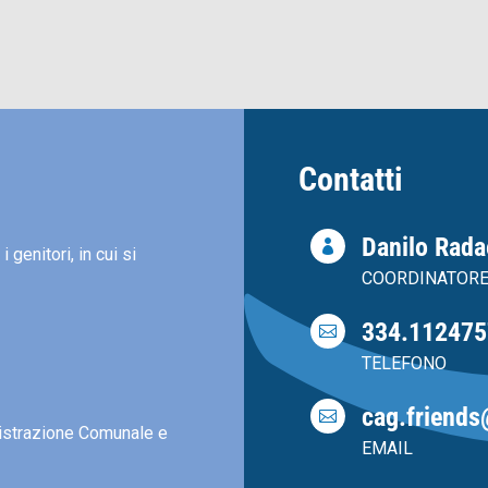
Contatti
Danilo Radae

 genitori, in cui si
COORDINATOR
334.112475

TELEFONO
cag.friends

inistrazione Comunale e
EMAIL