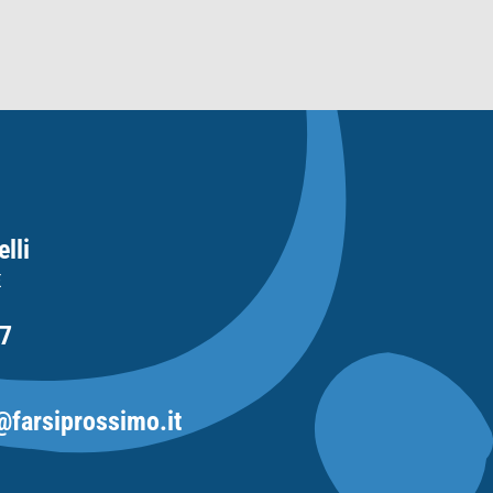
lli
E
7
@farsiprossimo.it