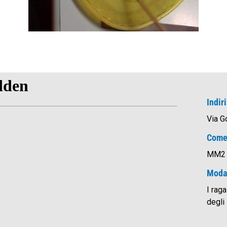
Indir
Via G
Come
MM2 C
Modal
I rag
degli 