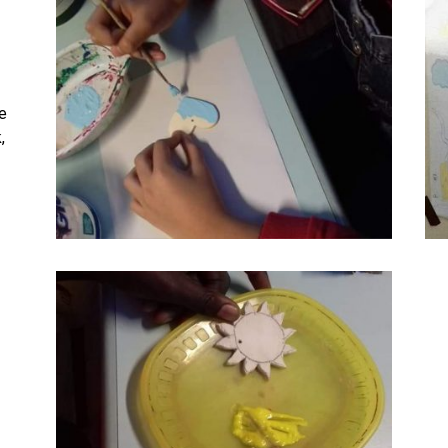
 e
,
,