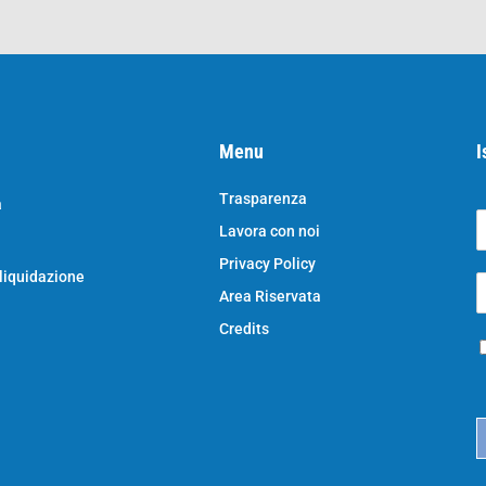
Menu
I
Trasparenza
a
Lavora con noi
o
N
Privacy Policy
o
 liquidazione
E
e
Area Riservata
*
e
a
Credits
P
i
r
l
i
*
c
a
c
y