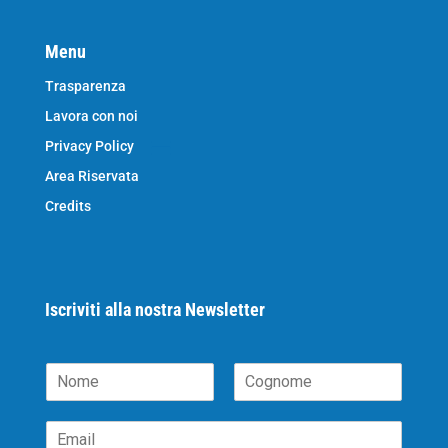
Menu
Trasparenza
Lavora con noi
Privacy Policy
Area Riservata
Credits
Iscriviti alla nostra Newsletter
N
o
N
C
m
o
o
E
e
m
g