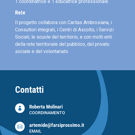
1 coordinatrice e 1 educatrice professionale.
Rete
Il progetto collabora con Caritas Ambrosiana, i
Consultori integrati, i Centri di Ascolto, i Servizi
Sociali, le scuole del territorio, e con molti enti
della rete territoriale del pubblico, del privato
sociale e del volontariato.
Contatti
Roberta Molinari

COORDINAMENTO
artemide@farsiprossimo.it

EMAIL