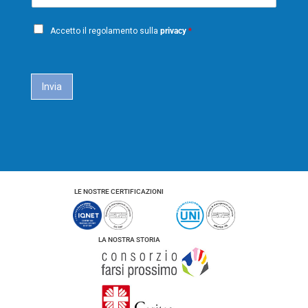
m
*
e
n
a
o
P
i
m
Accetto il regolamento sulla
privacy
*
e
r
l
i
*
c
a
Invia
c
y
*
LE NOSTRE CERTIFICAZIONI
LA NOSTRA STORIA